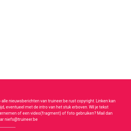
 alle nieuwsberichten van truineer.be rust copyright. Linken kan
tijd, eventueel met de intro van het stuk erboven. Wil je tekst
ernemen of een video(fragment) of foto gebruiken? Mail dan
ar
niefs@truineer.be