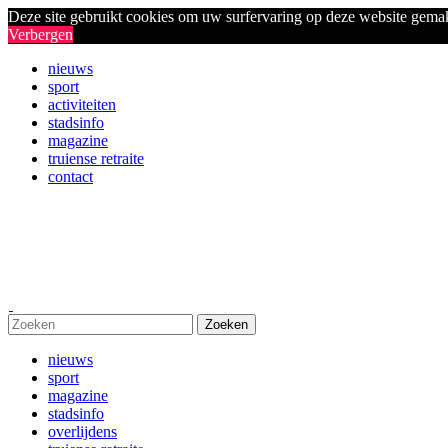
Deze site gebruikt cookies om uw surfervaring op deze website gema
Verbergen
nieuws
sport
activiteiten
stadsinfo
magazine
truiense retraite
contact
nieuws
sport
magazine
stadsinfo
overlijdens