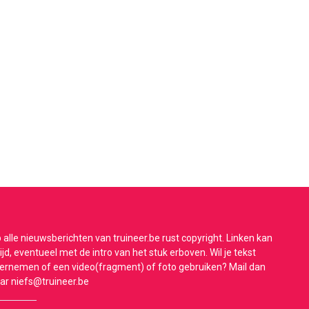
 alle nieuwsberichten van truineer.be rust copyright. Linken kan
tijd, eventueel met de intro van het stuk erboven. Wil je tekst
ernemen of een video(fragment) of foto gebruiken? Mail dan
ar
niefs@truineer.be