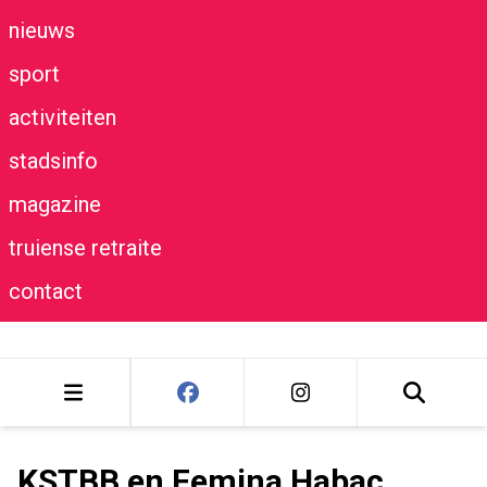
nieuws
sport
activiteiten
stadsinfo
magazine
truiense retraite
contact
KSTBB en Femina Habac