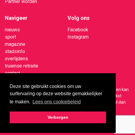
Partner worden
Navigeer
Volg ons
nieuws
Facebook
sport
Instagram
magazine
stadsinfo
overlijdens
truiense retraite
contact
Deze site gebruikt cookies om uw
Op alle nieuwsberichten van truineer.be rust copyright. Linken kan
surfervaring op deze website gemakkelijker
altijd, eventueel met de intro van het stuk erboven. Wil je tekst
te maken.
Lees ons cookiebeleid
overnemen of een video(fragment) of foto gebruiken? Mail dan
naar
niefs@truineer.be
Verbergen
© 2026 Comforce bv - alle rechten voorbehouden