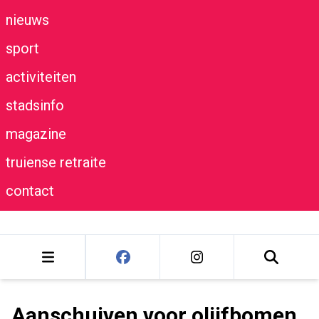
nieuws
sport
activiteiten
stadsinfo
magazine
truiense retraite
contact
Aanschuiven voor olijfbomen