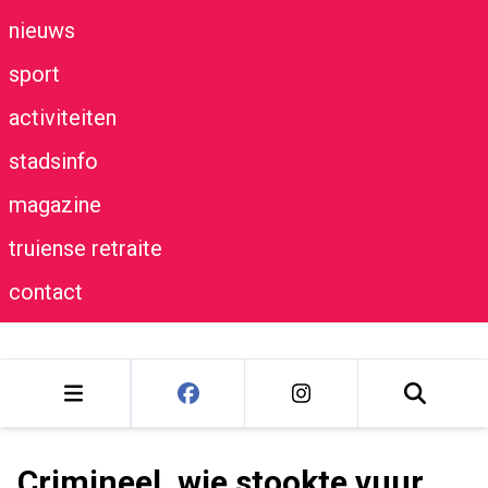
nieuws
sport
activiteiten
stadsinfo
magazine
truiense retraite
contact
Crimineel, wie stookte vuur