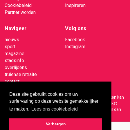
Cookiebeleid
Inspireren
Partner worden
Navigeer
Volg ons
nieuws
Facebook
sport
Instagram
magazine
stadsinfo
overlijdens
truiense retraite
contact
Deze site gebruikt cookies om uw
Op alle nieuwsberichten van truineer.be rust copyright. Linken kan
surfervaring op deze website gemakkelijker
altijd, eventueel met de intro van het stuk erboven. Wil je tekst
te maken.
Lees ons cookiebeleid
overnemen of een video(fragment) of foto gebruiken? Mail dan
naar
niefs@truineer.be
Verbergen