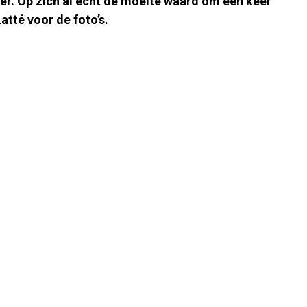
er. Op zich al echt de moeite waard om een keer
tté voor de foto’s.