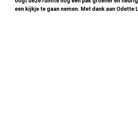
oogt deze ruimte nog een pak groener en fleurig
een kijkje te gaan nemen. Met dank aan Odette La