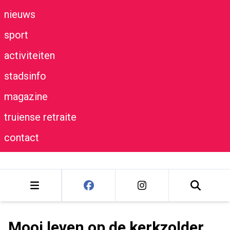
nieuws
sport
activiteiten
stadsinfo
magazine
truiense retraite
contact
Mooi leven op de kerkzolder