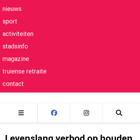
nieuws
sport
activiteiten
stadsinfo
magazine
truiense retraite
contact
Levenslang verbod op houden