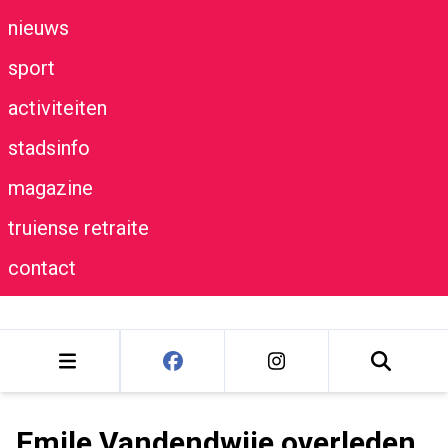
nieuws
sport
activiteiten
stadsinfo
magazine
truiense retraite
contact
Emile Vandendwije overleden