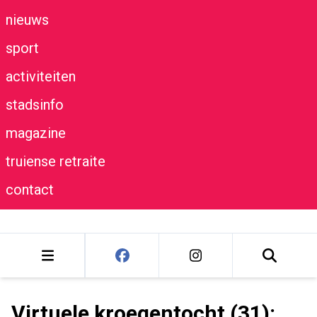
nieuws
sport
activiteiten
stadsinfo
magazine
truiense retraite
contact
Virtuele kroegentocht (31):