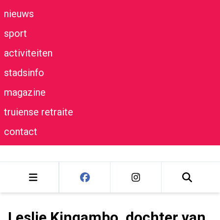
nieuws
sport
activiteiten
stadsinfo
magazine
truiense retraite
contact
Leslie Kingambo, dochter van