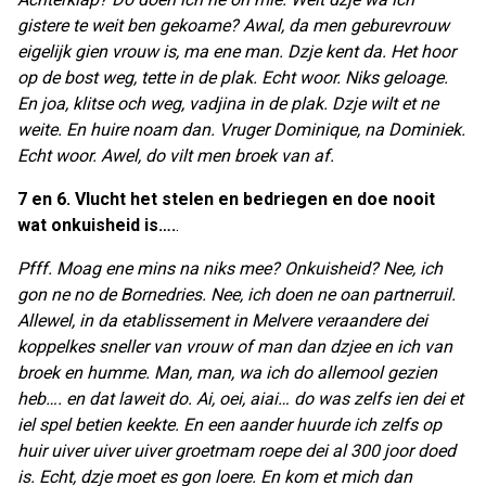
gistere te weit ben gekoame? Awal, da men geburevrouw
eigelijk gien vrouw is, ma ene man. Dzje kent da. Het hoor
op de bost weg, tette in de plak. Echt woor. Niks geloage.
En joa, klitse och weg, vadjina in de plak. Dzje wilt et ne
weite. En huire noam dan. Vruger Dominique, na Dominiek.
Echt woor. Awel, do vilt men broek van af.
7 en 6. Vlucht het stelen en bedriegen en doe nooit
wat onkuisheid is….
.
Pfff. Moag ene mins na niks mee? Onkuisheid? Nee, ich
gon ne no de Bornedries. Nee, ich doen ne oan partnerruil.
Allewel, in da etablissement in Melvere veraandere dei
koppelkes sneller van vrouw of man dan dzjee en ich van
broek en humme. Man, man, wa ich do allemool gezien
heb…. en dat laweit do. Ai, oei, aiai… do was zelfs ien dei et
iel spel betien keekte. En een aander huurde ich zelfs op
huir uiver uiver uiver groetmam roepe dei al 300 joor doed
is. Echt, dzje moet es gon loere. En kom et mich dan