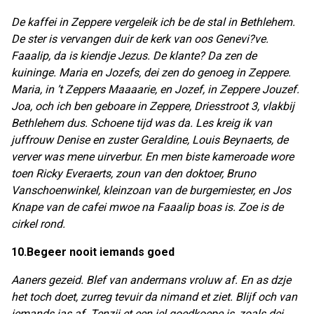
De kaffei in Zeppere vergeleik ich be de stal in Bethlehem.
De ster is vervangen duir de kerk van oos Genevi?ve.
Faaalip, da is kiendje Jezus. De klante? Da zen de
kuininge. Maria en Jozefs, dei zen do genoeg in Zeppere.
Maria, in ’t Zeppers Maaaarie, en Jozef, in Zeppere Jouzef.
Joa, och ich ben geboare in Zeppere, Driesstroot 3, vlakbij
Bethlehem dus. Schoene tijd was da. Les kreig ik van
juffrouw Denise en zuster Geraldine, Louis Beynaerts, de
verver was mene uirverbur. En men biste kameroade wore
toen Ricky Everaerts, zoun van den doktoer, Bruno
Vanschoenwinkel, kleinzoan van de burgemiester, en Jos
Knape van de cafei mwoe na Faaalip boas is. Zoe is de
cirkel rond.
10.Begeer nooit iemands goed
Aaners gezeid. Blef van andermans vroluw af. En as dzje
het toch doet, zurreg tevuir da nimand et ziet. Blijf och van
iemands jas af. Tenzij et een iel goedkoepe is, zoals dei