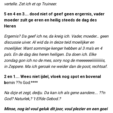
vertelle. Zet ich et op Truineer.
5 en 4 en 3…. dood niet of geef geen ergernis, vader
moeder zult ge eren en heilig steeds de dag des
Heren
Ergernis? Da geef ich ne, da kreig ich. Vader, moeder… geen
discussie uiver. Al wid da in deize teid moeilijker en
moeilijker. Want sommige kenger hebben al 3 ma’s en 4
pa’s. En de dag des heren heiligen. Da doen ich. Elke
zondag gon ich no de mes, sorry nog de meeeeeeiiiiiiiiiiis,
in Zeppere. Ma ich geroak ne weider dan de poot, rechtsaf.
2 en 1…. Wees niet ijdel, vloek nog spot en bovenal
b
emin ??n God.****
Na dzje et zegt, dedju. Da kan ich als gene aandere…. ??n
God? Naturlek,? ’t Elfde Gebod.?
Minse, nog iel voul geluk dit joor, voul plezier en een goei