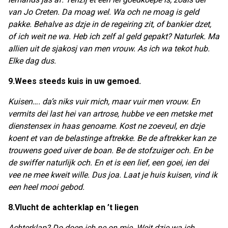
van Jo Creten. Da moag wel. Wa och ne moag is geld
pakke. Behalve as dzje in de regeiring zit, of bankier dzet,
of ich weit ne wa. Heb ich zelf al geld gepakt? Naturlek. Ma
allien uit de sjakosj van men vrouw. As ich wa tekot hub.
Elke dag dus.
9.Wees steeds kuis in uw gemoed.
Kuisen…. da’s niks vuir mich, maar vuir men vrouw. En
vermits dei last hei van artrose, hubbe ve een metske met
dienstensex in haas genoame. Kost ne zoeveul, en dzje
koent et van de belastinge aftrekke. Be de aftrekker kan ze
trouwens goed uiver de boan. Be de stofzuiger och. En be
de swiffer naturlijk och. En et is een lief, een goei, ien dei
vee ne mee kweit wille. Dus joa. Laat je huis kuisen, vind ik
een heel mooi gebod.
8.Vlucht de achterklap en ’t liegen
Achterklap? Do doen ich ne on mie. Weit dzje wa ich