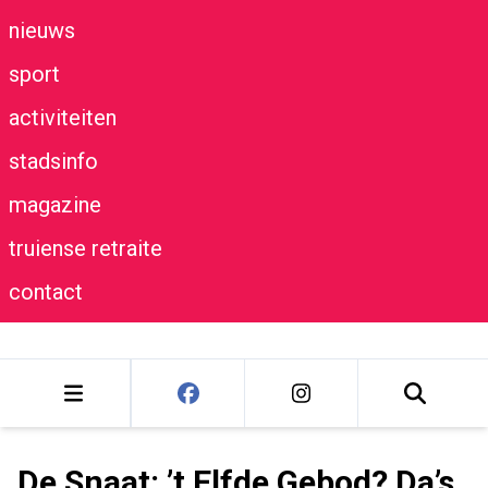
nieuws
sport
activiteiten
stadsinfo
magazine
truiense retraite
contact
De Snaat: ’t Elfde Gebod? Da’s